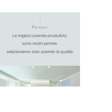
Partner
Le migliori aziende produttrici
sono nostri
partner,
selezioniamo solo aziende di qualità.